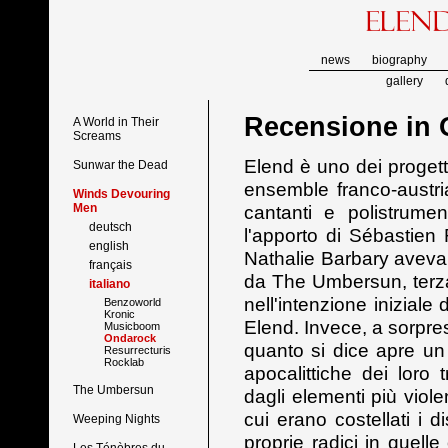
news
biography
gallery
Recensione in
A World in Their
Screams
Elend è uno dei progetti
Sunwar the Dead
ensemble franco-austria
Winds Devouring
Men
cantanti e polistrume
deutsch
l'apporto di Sébastien
english
Nathalie Barbary aveva 
français
da The Umbersun, terza
italiano
nell'intenzione iniziale
Benzoworld
Kronic
Elend. Invece, a sorpr
Musicboom
Ondarock
quanto si dice apre un 
Resurrecturis
Rocklab
apocalittiche dei loro
The Umbersun
dagli elementi più viol
cui erano costellati i di
Weeping Nights
proprie radici in quell