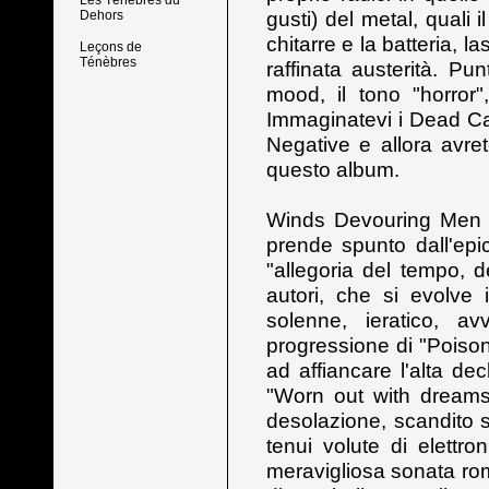
Les Ténèbres du
gusti) del metal, quali i
Dehors
chitarre e la batteria, l
Leçons de
Ténèbres
raffinata austerità. Pun
mood, il tono "horror"
Immaginatevi i Dead Ca
Negative e allora avre
questo album.
Winds Devouring Men è
prende spunto dall'epi
"allegoria del tempo, d
autori, che si evolve 
solenne, ieratico, av
progressione di "Poison
ad affiancare l'alta de
"Worn out with dreams
desolazione, scandito s
tenui volute di elettro
meravigliosa sonata rom