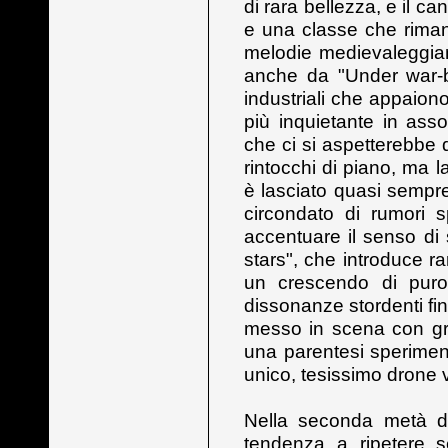
di rara bellezza, e il ca
e una classe che rima
melodie medievaleggian
anche da "Under war-b
industriali che appaion
più inquietante in asso
che ci si aspetterebbe 
rintocchi di piano, ma l
è lasciato quasi sempr
circondato di rumori 
accentuare il senso di
stars", che introduce r
un crescendo di puro
dissonanze stordenti fin
messo in scena con gran
una parentesi sperimen
unico, tesissimo drone vi
Nella seconda metà de
tendenza a ripetere sen